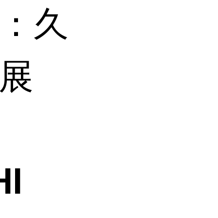
：久
展
HI