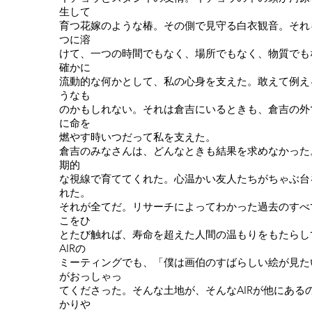
生して
育つ花嫁のような椿。その側で見守る白衣観音。それ
つに溶
けて、一つの時間でもなく、場所でもなく、物質でも
確かに
流動的な何かとして、私の心身を支えた。敢えて例え
うなも
のかもしれない。それは倉吉にいるときも、倉吉の外
に命を
燃やす時いつだって私を支えた。
倉吉のみなさんは、どんなときも結果を求めなかった
期的
な視線で育ててくれた。心温かい友人たちがちゃぶ台
れた。
それが全てだ。リサーチによってわかった過去のすべ
こをひ
とたび触れば、寿命を超えた人間の温もりをもたらし
AIRの
ミーティングでも、「僕は画伯のすばらしい絵が見た
がおっしゃっ
てくださった。そんな土地が、そんなAIRが他にある
かりや