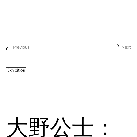
Previous
Next
Exhibition
大野公士：