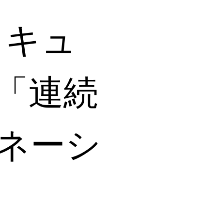
 キュ
「連続
ネーシ