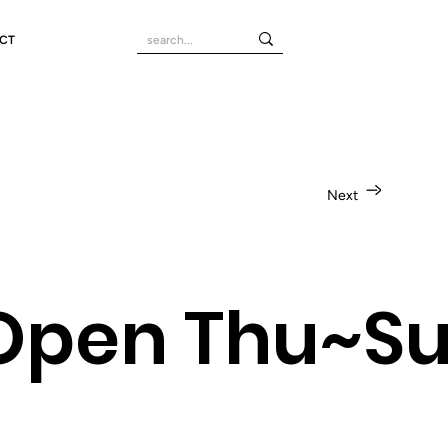
CT
Next
Open Thu~Sun