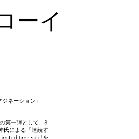
ローイ
マジネーション」
N 企画の第一弾として、8
佳伸氏による『連続す
d time sale!を