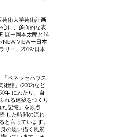
大阪芸術大学芸術計画
中心に、多面的な表
E 展ー岡本太郎と14
NEW VIEWー日本
ー、2019/日本
ら、「ベネッセハウス
術館」(2002)など
0年 にわたり、自
ふれる建築をつくり
れた記憶」を原点
続 した時間の流れ
ると言っています。
自身の思い描く風景
を描いています。そ