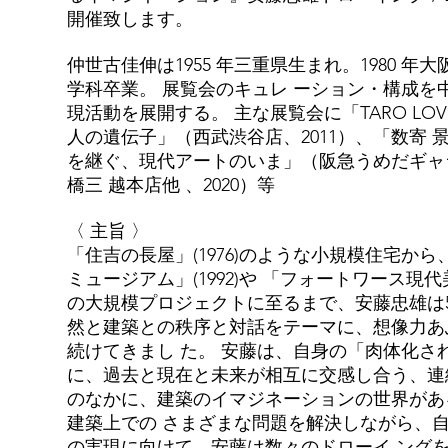
開催致します。
仲世古佳伸は1955 年三重県生まれ。1980 年
学科卒業。 展覧会のキュレ ーション・構成を
現活動を展開する。 主な展覧会に「TARO LOV
人の遺伝子」（西武渋谷店、2011）、「数寄 景/
を継ぐ、現代アートのいま」（阪急うめだギャラリ
橋三 越本店他 、2020）等
〈 主旨 〉
「住吉の長屋」(1976)のような小規模住宅か
ミュージアム」(1992)や 「フォートワース現代美
の大規模プロジェクトに至るまで、安藤忠雄は5
然と建築との秩序と対話をテーマに、想像力あ
続けてきまし た。 安藤は、自身の「肉体化さ
に、過去と現在と未来が相互に交感し合う、連
のなかに、建築のイマジネーションの世界があ
建築上での さまざまな問題を解決しながら、
の実現に向けて、安藤は数々のドローイ ング