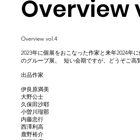
Overview 
Overview vol.4
2023年に個展をおこなった作家と来年2024
のグループ展。 短い会期ですが、どうぞご高
出品作家
伊良原満美
大野公士
久保田沙耶
小曽川瑠那
内藤忠行
西澤利高
鹿野裕介