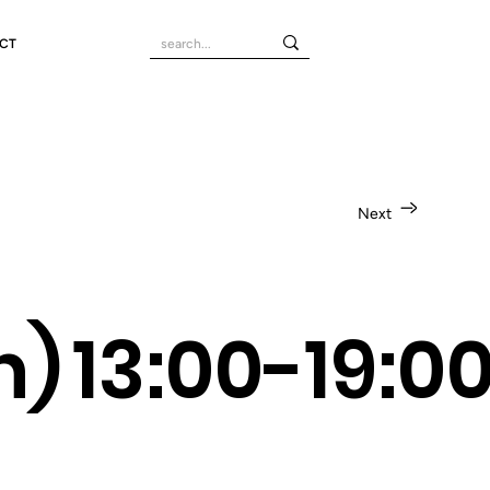
CT
Next
n)
13:00-19:0