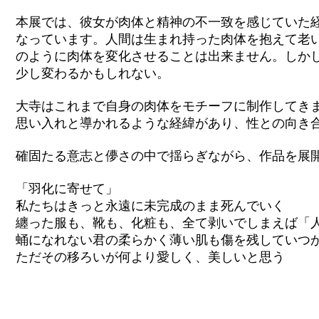
本展では、彼女が肉体と精神の不一致を感じていた
なっています。人間は生まれ持った肉体を抱えて老
のように肉体を変化させることは出来ません。しか
少し変わるかもしれない。
大寺はこれまで自身の肉体をモチーフに制作してき
思い入れと導かれるような経緯があり、性との向き
確固たる意志と儚さの中で揺らぎながら、作品を展
「羽化に寄せて」
私たちはきっと永遠に未完成のまま死んでいく
纏った服も、靴も、化粧も、全て剥いでしまえば「
蛹になれない君の柔らかく薄い肌も傷を残していつ
ただその移ろいが何より愛しく、美しいと思う