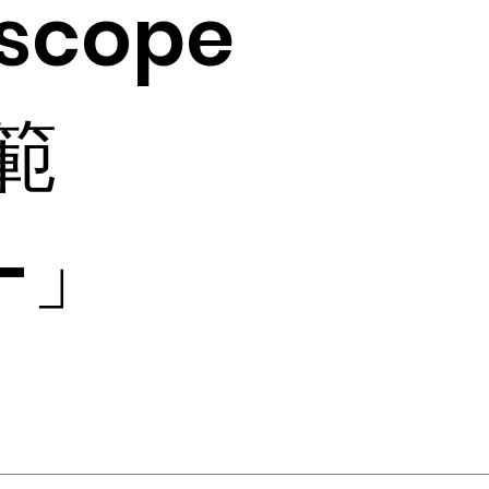
scope
 範
-」