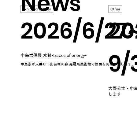
News
Exhibition, Other
Other
2026/6/27
20
9/
中島崇個展 水跡-traces of energy-
中島崇が入善町下山芸術の森 発電所美術館で個展を開催いたします。
大野公士・中島
します