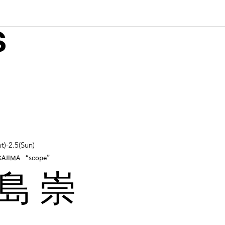
s
t)-2.5(Sun)
KAJIMA “scope”
島 崇