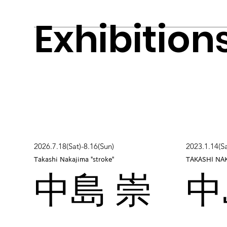
Exhibition
2026.7.18(Sat)-8.16(Sun)
2023.1.14(Sa
Takashi Nakajima "stroke"
TAKASHI NA
中島 崇
中