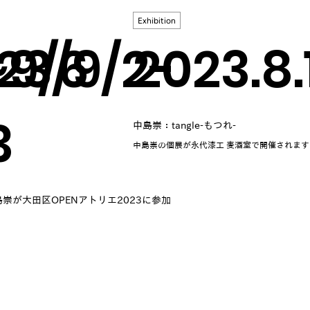
Exhibition
~9/6
23/9/2-
2023.8
3
中島崇：tangle-もつれ-
中島崇の個展が永代漆工 麦酒室で開催されます
崇が大田区OPENアトリエ2023に参加