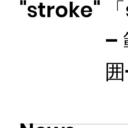
"stroke"
「
–
囲