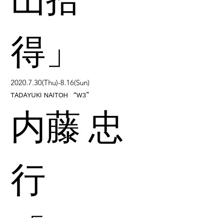
得」
2020.7.30(Thu)-8.16(Sun)
TADAYUKI NAITOH “W3”
内藤 忠
行