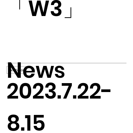
「W3」
News
Exhibition
2023.7.22-
8.15