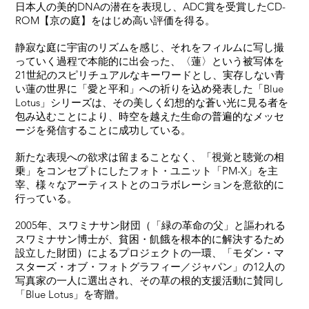
日本人の美的DNAの潜在を表現し、ADC賞を受賞したCD-
ROM【京の庭】をはじめ高い評価を得る。
静寂な庭に宇宙のリズムを感じ、それをフィルムに写し撮
っていく過程で本能的に出会った、〈蓮〉という被写体を
21世紀のスピリチュアルなキーワードとし、実存しない青
い蓮の世界に「愛と平和」への祈りを込め発表した「Blue
Lotus」シリーズは、その美しく幻想的な蒼い光に見る者を
包み込むことにより、時空を越えた生命の普遍的なメッセ
ージを発信することに成功している。
新たな表現への欲求は留まることなく、「視覚と聴覚の相
乗」をコンセプトにしたフォト・ユニット「PM-X」を主
宰、様々なアーティストとのコラボレーションを意欲的に
行っている。
2005年、スワミナサン財団（「緑の革命の父」と謳われる
スワミナサン博士が、貧困・飢餓を根本的に解決するため
設立した財団）によるプロジェクトの一環、「モダン・マ
スターズ・オブ・フォトグラフィー／ジャパン」の12人の
写真家の一人に選出され、その草の根的支援活動に賛同し
「Blue Lotus」を寄贈。