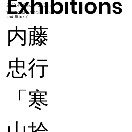
Exhibitions
2023.4.6(Thu)-4.30(Sun)
TADAYUKI NAITOH “Kanzan
and Jittoku”
内藤
忠行
「寒
山拾