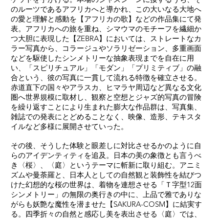
のルーツであるアフリカへと導かれ、この大いなる大地へ
の愛と理解と感動を【アフリカの歌】などの作品集にて発
表。アフリカへの旅を重ね、シマウマのモチーフを繊細か
つ大胆に表現した【ZEBRA】においては、ストレートなカ
ラー写真から、コラージュやソラリゼーション、多重画面
などを駆使したシンメトリーな抽象表現までを自在に用
い、「スピリチュアル」「モダン」「プリミティブ」の融
合という、彼の写真に一貫して流れる特徴を確立させる。
赤道直下の国々やアラスカ、ヒマラヤ周辺など異なる文化
圏へ世界規模に取材し、観察と空想とジャズ的写真の冒険
を繰り返すことにより生まれた膨大な作品群は、写真集、
雑誌での発表にとどめることなく、映像、造形、テキスタ
イルなど多様に展開させていった。
その後、そうした体験と眼差しに対比させるかのように自
らのアイデンティティを追及。日本の美の象徴とも言うべ
き〈桜〉、〈庭〉というテーマに斬新に取り組む。アニミ
ズムや曼荼羅と、日本人としての自然観と装飾性を結びつ
けた幻想的な桜の世界は、着物を連想させる「Ｔ字型12面
シンメトリー」の無限の奥行きの中に、上品で雅でありな
がらも妖艶な魔性を潜ませた【SAKURA-COSM】に結実す
る。四季折々の自然と感応し美を表出させる〈庭〉では、