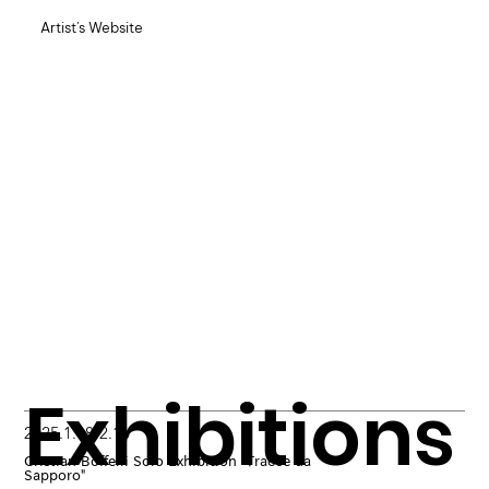
Artist's Website
Exhibitions
2025.1.18-2.16
Cristian Boffelli Solo Exhibition "Tracce da
Sapporo"