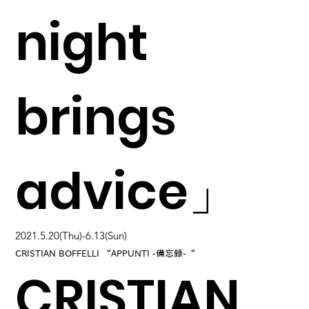
night
brings
advice」
2021.5.20(Thu)-6.13(Sun)
CRISTIAN BOFFELLI “APPUNTI -備忘録-“
CRISTIAN