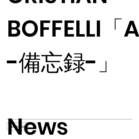
BOFFELLI「A
-備忘録-」
News
Exhibition