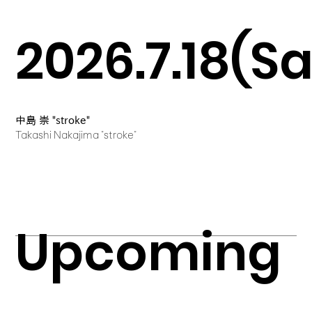
2026.7.18(Sa
中島 崇 "stroke"
Takashi Nakajima "stroke"
Upcoming