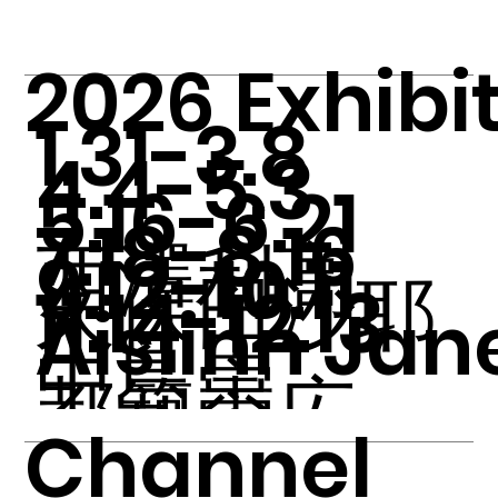
2026 Exhibi
1.31-3.8
4.4-5.3
5.16-6.21
7.18-8.16
西澤利高
9.12-10.11
久保田沙耶
11.14-12.13
Aislinn Jan
中島崇
都築崇広
内藤忠行
Channel