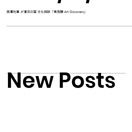
西澤利高 が清流の国 文化探訪「南飛騨 Art Discovery」
New Posts